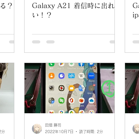
る？
Galaxy A21 着信時に出れな
G
い！？
i
田畑 勝司
2分
2022年10月7日
読了時間: 2分