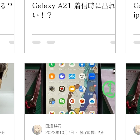
る？
Galaxy A21 着信時に出れな
G
い！？
i
田畑 勝司
2分
2022年10月7日
読了時間: 2分