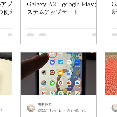
neアプ
Galaxy A21 google Playシ
G
つ使え
ステムアップデート
田畑 勝司
分
2022年10月4日
読了時間: 2分