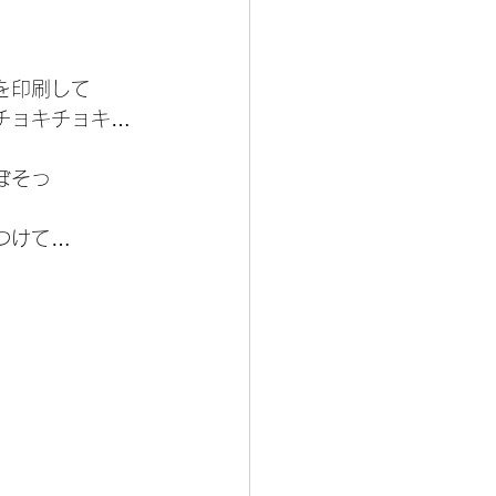
を印刷して
チョキチョキ…
ぼそっ
つけて…