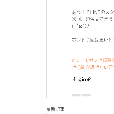
あっ！？LINEのス
次回、超短文で乞う
(=ﾟωﾟ)ﾉ
ホント今回は思い付
#レールガン
#超電
#訪問介護
#かいご
最新記事