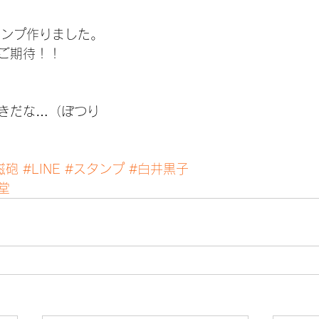
タンプ作りました。
ご期待！！
きだな…（ぽつり
磁砲
#LINE
#スタンプ
#白井黒子
堂