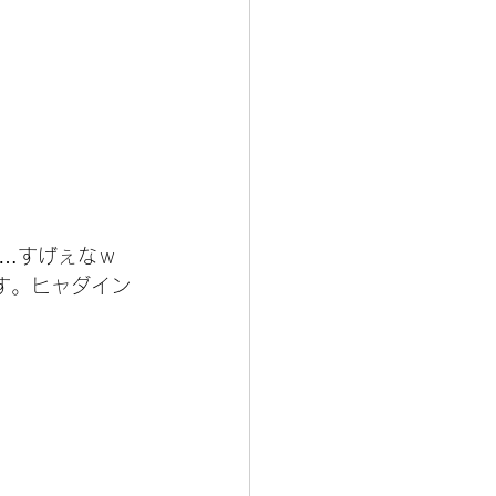
…すげぇなｗ
す。ヒャダイン