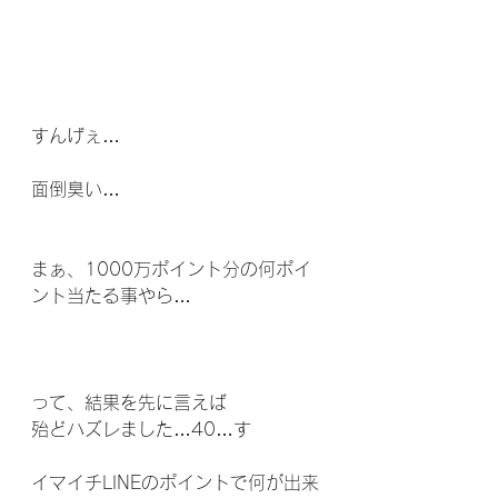
すんげぇ…
面倒臭い…
まぁ、1000万ポイント分の何ポイ
ント当たる事やら…
って、結果を先に言えば
殆どハズレました…40…す
イマイチLINEのポイントで何が出来