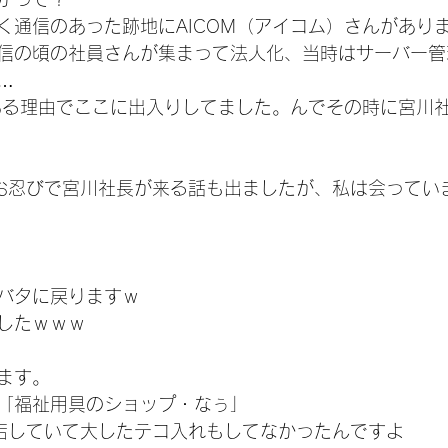
く通信のあった跡地にAICOM（アイコム）さんがあり
信の頃の社員さんが集まって法人化、当時はサーバー管
…
ある理由でここに出入りしてました。んでその時に宮川
お忍びで宮川社長が来る話も出ましたが、私は会ってい
バタに戻りますｗ
したｗｗｗ
ます。
「福祉用具のショップ・なぅ」
店していて大したテコ入れもしてなかったんですよ