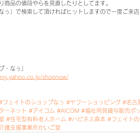
り商品の値段やらを見直したりとしてます。
なぅ」で検索して頂ければヒットしますので一度ご来店
プ・なぅ」
ping.yahoo.co.jp/shopnow/
#フェイトのショップなぅ
#ヤフーショッピング
#名古
ターネット
#アイコム
#AICOM
#福祉用具貸与販売ポ
堂
#住宅型有料老人ホーム
#ハピネス森本
#フェイト
宅介護支援事業所かいご堂