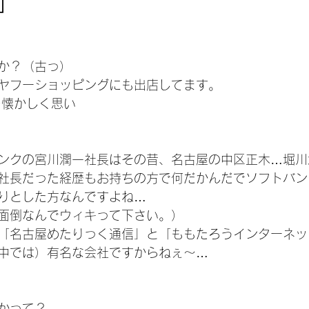
」
か？（古っ）
ヤフーショッピングにも出店してます。
を懐かしく思い
ンクの宮川潤一社長はその昔、名古屋の中区正木…堀川
社長だった経歴もお持ちの方で何だかんだでソフトバン
りとした方なんですよね…
面倒なんでウィキって下さい。）
「名古屋めたりっく通信」と「ももたろうインターネッ
中では）有名な会社ですからねぇ～…
かって？