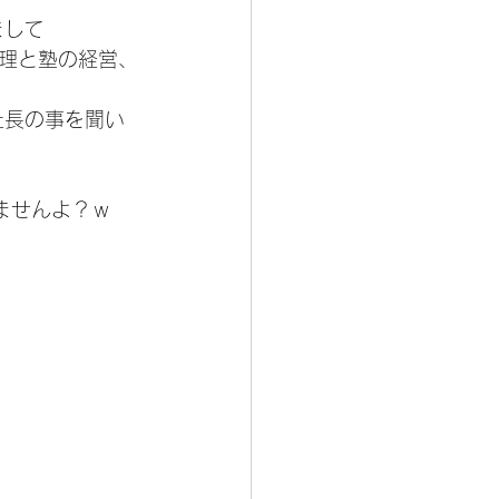
まして
理と塾の経営、
社長の事を聞い
ませんよ？ｗ