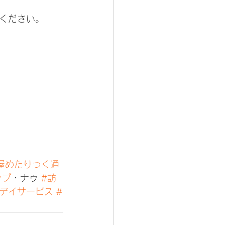
ください。
屋めたりっく通
ップ
・ナゥ 
#訪
のデイサービス
#